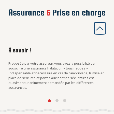
Assurance
&
Prise en charge
À savoir !
Les
con
rs
Proposée par votre assureur, vous avez la possibilité de
Evalu
.
souscrire une assurance habitation « tous risques ».
est u
Indispensable et nécessaire en cas de cambriolage, la mise en
blind
at des
place de serrures et portes aux normes sécuritaires est
cambr
quasiment unanimement demandée par les différentes
assurances.