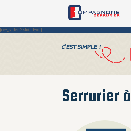
[rev_slider 2-slide-lyon]
Serrurier 