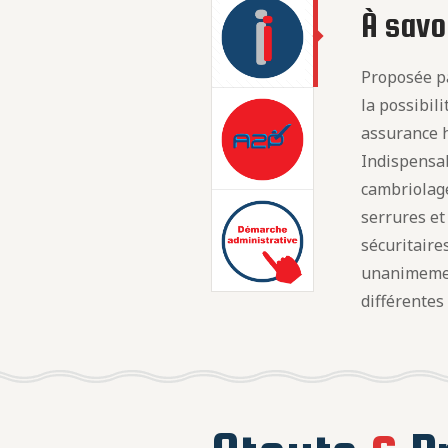
À savoi
Proposée pa
la possibil
assurance h
Indispensab
cambriolage
serrures e
sécuritaire
unanimeme
différentes