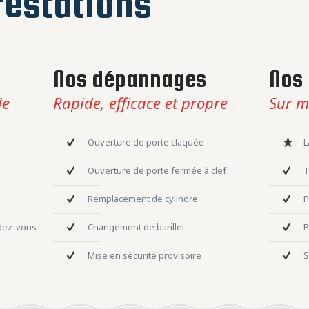
estations
Nos dépannages
Nos 
le
Rapide, efficace et propre
Sur m
Ouverture de porte claquée
L
Ouverture de porte fermée à clef
T
Remplacement de cylindre
P
ndez-vous
Changement de barillet
P
Mise en sécurité provisoire
S