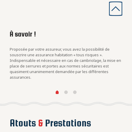
À savoir !
Les
con
rs
Proposée par votre assureur, vous avez la possibilité de
Evalu
.
souscrire une assurance habitation « tous risques ».
est u
Indispensable et nécessaire en cas de cambriolage, la mise en
blind
at des
place de serrures et portes aux normes sécuritaires est
cambr
quasiment unanimement demandée par les différentes
assurances.
Atouts
&
Prestations