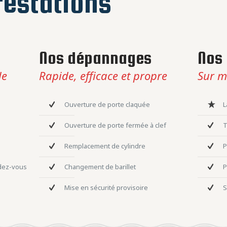
estations
Nos dépannages
Nos 
le
Rapide, efficace et propre
Sur m
Ouverture de porte claquée
L
Ouverture de porte fermée à clef
T
Remplacement de cylindre
P
ndez-vous
Changement de barillet
P
Mise en sécurité provisoire
S