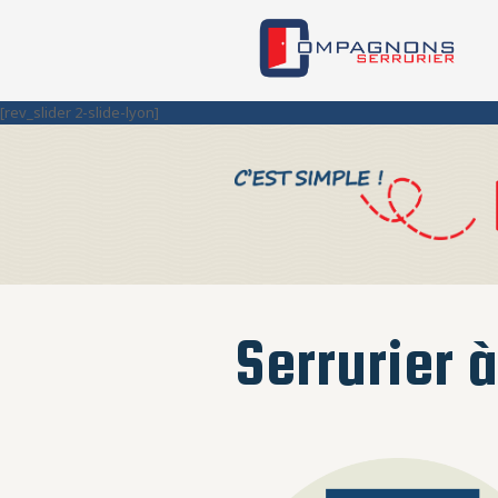
[rev_slider 2-slide-lyon]
Serrurier 