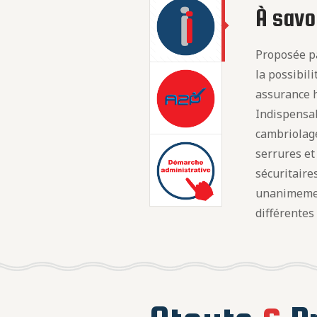
À savoi
Proposée pa
la possibil
assurance h
Indispensab
cambriolage
serrures e
sécuritaire
unanimeme
différentes