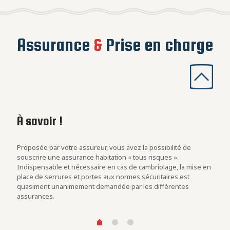
Assurance
&
Prise en charge
À savoir !
Les
con
rs
Proposée par votre assureur, vous avez la possibilité de
Evalu
.
souscrire une assurance habitation « tous risques ».
est u
Indispensable et nécessaire en cas de cambriolage, la mise en
blind
at des
place de serrures et portes aux normes sécuritaires est
cambr
quasiment unanimement demandée par les différentes
assurances.