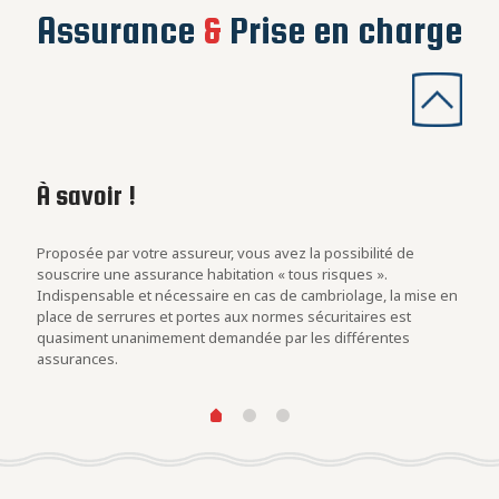
Assurance
&
Prise en charge
À savoir !
Les
con
rs
Proposée par votre assureur, vous avez la possibilité de
Evalu
.
souscrire une assurance habitation « tous risques ».
est u
Indispensable et nécessaire en cas de cambriolage, la mise en
blind
at des
place de serrures et portes aux normes sécuritaires est
cambr
quasiment unanimement demandée par les différentes
assurances.