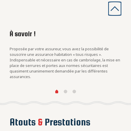
À savoir !
Les
con
rs
Proposée par votre assureur, vous avez la possibilité de
Evalu
.
souscrire une assurance habitation « tous risques ».
est u
Indispensable et nécessaire en cas de cambriolage, la mise en
blind
at des
place de serrures et portes aux normes sécuritaires est
cambr
quasiment unanimement demandée par les différentes
assurances.
Atouts
&
Prestations