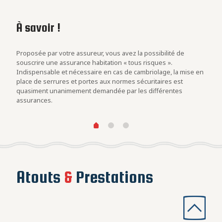
À savoir !
Les
con
rs
Proposée par votre assureur, vous avez la possibilité de
Evalu
.
souscrire une assurance habitation « tous risques ».
est u
Indispensable et nécessaire en cas de cambriolage, la mise en
blind
at des
place de serrures et portes aux normes sécuritaires est
cambr
quasiment unanimement demandée par les différentes
assurances.
Atouts
&
Prestations