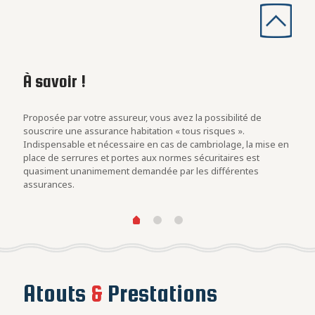
À savoir !
Les
con
rs
Proposée par votre assureur, vous avez la possibilité de
Evalu
.
souscrire une assurance habitation « tous risques ».
est u
Indispensable et nécessaire en cas de cambriolage, la mise en
blind
at des
place de serrures et portes aux normes sécuritaires est
cambr
quasiment unanimement demandée par les différentes
assurances.
Atouts
&
Prestations