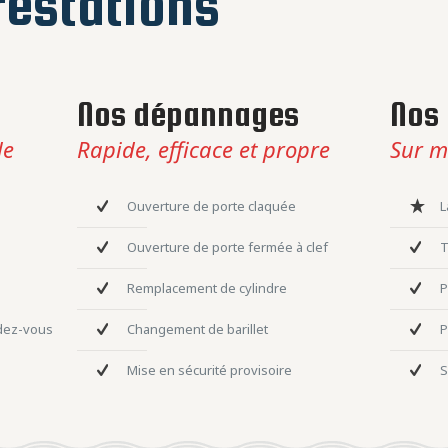
estations
Nos dépannages
Nos 
le
Rapide, efficace et propre
Sur m
Ouverture de porte claquée
L
Ouverture de porte fermée à clef
T
Remplacement de cylindre
P
ndez-vous
Changement de barillet
P
Mise en sécurité provisoire
S