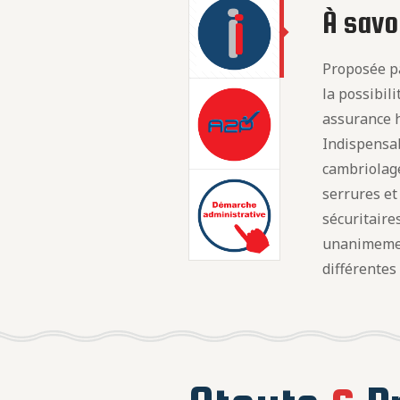
À savoi
Proposée pa
la possibil
assurance h
Indispensab
cambriolage
serrures e
sécuritaire
unanimeme
différentes