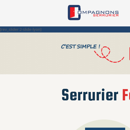
[rev_slider 2-slide-lyon]
Serrurier
F