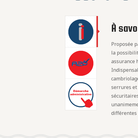
À savoi
Proposée pa
la possibil
assurance h
Indispensab
cambriolage
serrures e
sécuritaire
unanimeme
différentes