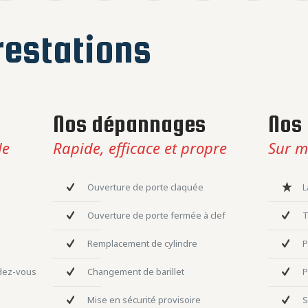
estations
Nos dépannages
Nos 
le
Rapide, efficace et propre
Sur m
Ouverture de porte claquée
L
Ouverture de porte fermée à clef
T
Remplacement de cylindre
P
ndez-vous
Changement de barillet
P
Mise en sécurité provisoire
S