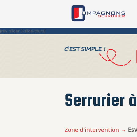
[rev_slider 3-slide-tours]
Serrurier 
Zone d'intervention →
Esv