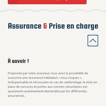
Assurance
&
Prise en charge
À savoir !
Les
con
rs
Proposée par votre assureur, vous avez la possibilité de
Evalu
.
souscrire une assurance habitation « tous risques ».
est u
Indispensable et nécessaire en cas de cambriolage, la mise en
blind
at des
place de serrures et portes aux normes sécuritaires est
cambr
quasiment unanimement demandée par les différentes
assurances.