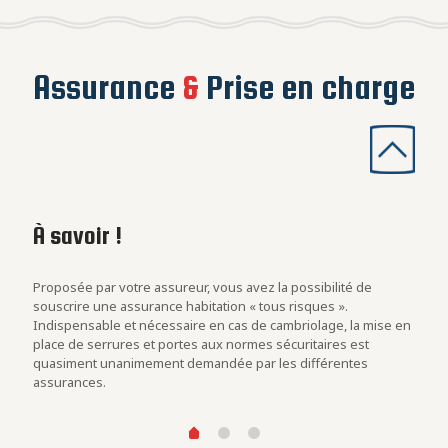
Assurance
&
Prise en charge
À savoir !
Les
con
rs
Proposée par votre assureur, vous avez la possibilité de
Evalu
.
souscrire une assurance habitation « tous risques ».
est u
Indispensable et nécessaire en cas de cambriolage, la mise en
blind
at des
place de serrures et portes aux normes sécuritaires est
cambr
quasiment unanimement demandée par les différentes
assurances.