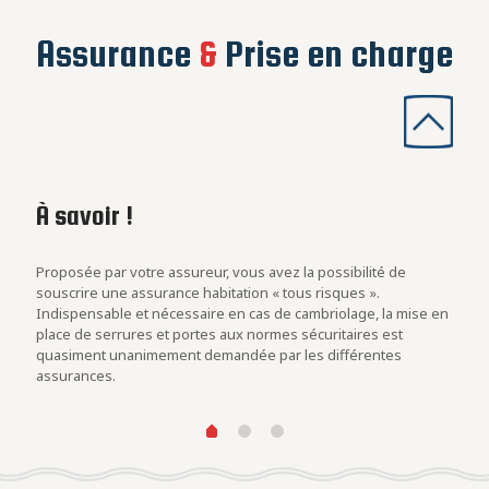
Assurance
&
Prise en charge
À savoir !
Les
con
rs
Proposée par votre assureur, vous avez la possibilité de
Evalu
.
souscrire une assurance habitation « tous risques ».
est u
Indispensable et nécessaire en cas de cambriolage, la mise en
blind
at des
place de serrures et portes aux normes sécuritaires est
cambr
quasiment unanimement demandée par les différentes
assurances.