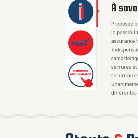
À savoi
Proposée pa
la possibil
assurance h
Indispensab
cambriolage
serrures e
sécuritaire
unanimeme
différentes