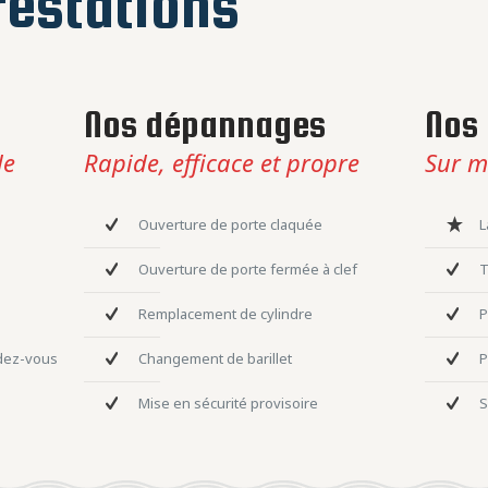
estations
Nos dépannages
Nos 
le
Rapide, efficace et propre
Sur m
Ouverture de porte claquée
L
Ouverture de porte fermée à clef
T
Remplacement de cylindre
P
ndez-vous
Changement de barillet
P
Mise en sécurité provisoire
S