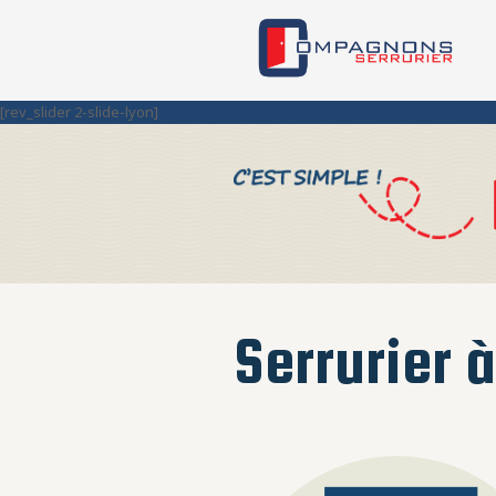
[rev_slider 2-slide-lyon]
Serrurier 