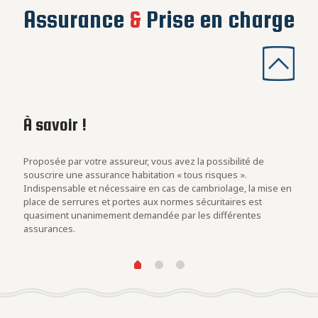
Assurance
&
Prise en charge
À savoir !
Les
con
rs
Proposée par votre assureur, vous avez la possibilité de
Evalu
.
souscrire une assurance habitation « tous risques ».
est u
Indispensable et nécessaire en cas de cambriolage, la mise en
blind
at des
place de serrures et portes aux normes sécuritaires est
cambr
quasiment unanimement demandée par les différentes
assurances.