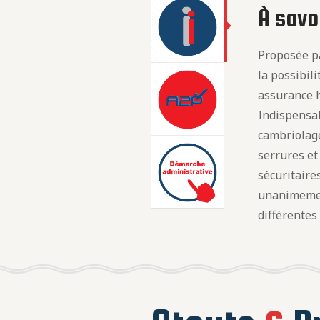
À savoi
Proposée pa
la possibil
assurance h
Indispensab
cambriolage
serrures e
sécuritaire
unanimeme
différentes