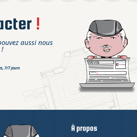
acter
!
pouvez aussi nous
 !
s, 7/7 jours
À propos