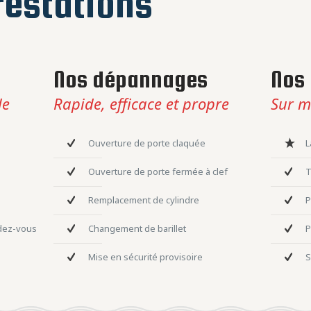
estations
Nos dépannages
Nos 
le
Rapide, efficace et propre
Sur m
Ouverture de porte claquée
L
Ouverture de porte fermée à clef
T
Remplacement de cylindre
P
ndez-vous
Changement de barillet
P
Mise en sécurité provisoire
S