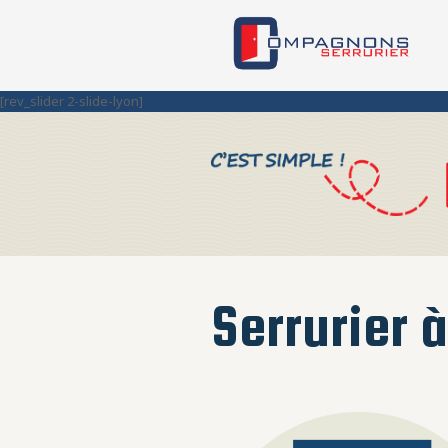
[rev_slider 2-slide-lyon]
Serrurier 