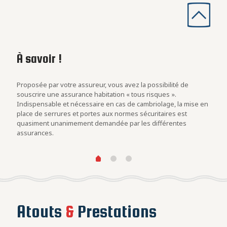
À savoir !
Les
con
rs
Proposée par votre assureur, vous avez la possibilité de
Evalu
.
souscrire une assurance habitation « tous risques ».
est u
Indispensable et nécessaire en cas de cambriolage, la mise en
blind
at des
place de serrures et portes aux normes sécuritaires est
cambr
quasiment unanimement demandée par les différentes
assurances.
Atouts
&
Prestations