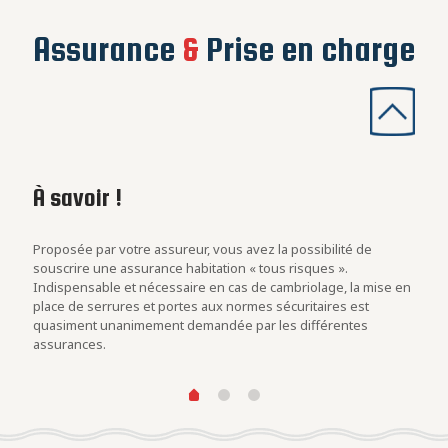
Assurance
&
Prise en charge
À savoir !
Les
con
rs
Proposée par votre assureur, vous avez la possibilité de
Evalu
.
souscrire une assurance habitation « tous risques ».
est u
Indispensable et nécessaire en cas de cambriolage, la mise en
blind
at des
place de serrures et portes aux normes sécuritaires est
cambr
quasiment unanimement demandée par les différentes
assurances.