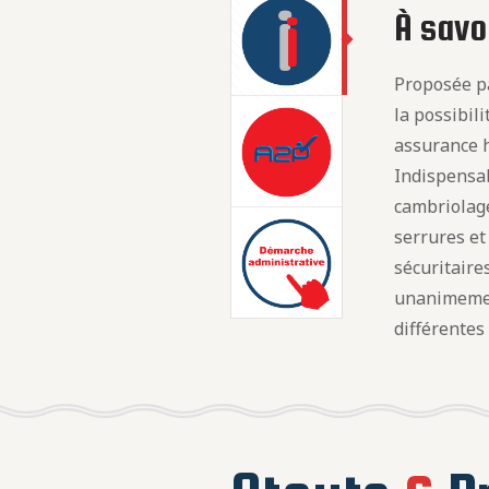
À savoi
Proposée pa
la possibil
assurance h
Indispensab
cambriolage
serrures e
sécuritaire
unanimeme
différentes