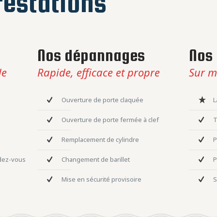
estations
Nos dépannages
Nos 
le
Rapide, efficace et propre
Sur m
Ouverture de porte claquée
L
Ouverture de porte fermée à clef
T
Remplacement de cylindre
P
ndez-vous
Changement de barillet
P
Mise en sécurité provisoire
S