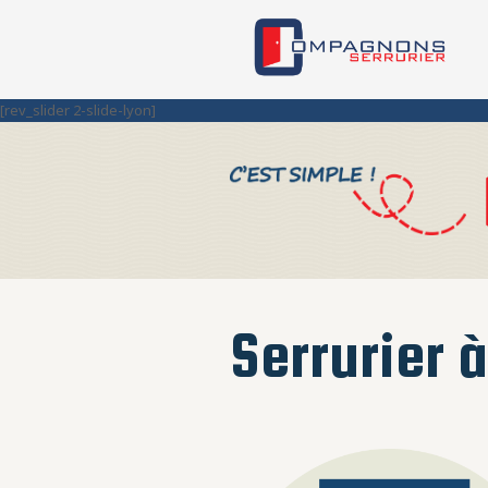
[rev_slider 2-slide-lyon]
Serrurier 